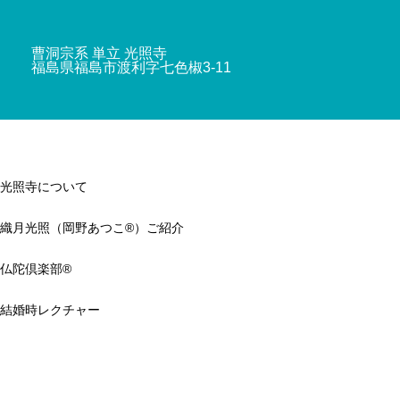
曹洞宗系 単立 光照寺
福島県福島市渡利字七色椒3-11
光照寺について
織月光照（岡野あつこ®）ご紹介
仏陀倶楽部®
結婚時レクチャー